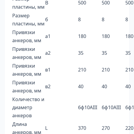
В
500
500
500
пластины, мм
Размер
б
8
8
8
пластины, мм
Привязки
а1
180
180
180
анкеров, мм
Привязки
а2
35
35
35
анкеров, мм
Привязки
в1
210
210
210
анкеров, мм
Привязки
в2
40
40
40
анкеров, мм
Количество и
диаметр
6ф10AIII
6ф10AIII
6ф1
анкеров
Длина
L
370
270
220
анкеров, мм