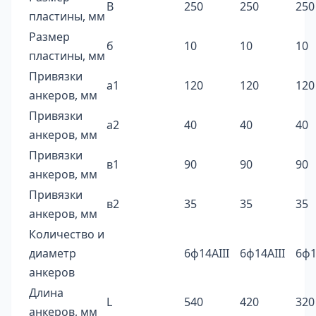
В
250
250
250
пластины, мм
Размер
б
10
10
10
пластины, мм
Привязки
а1
120
120
120
анкеров, мм
Привязки
а2
40
40
40
анкеров, мм
Привязки
в1
90
90
90
анкеров, мм
Привязки
в2
35
35
35
анкеров, мм
Количество и
диаметр
6ф14AIII
6ф14AIII
6ф1
анкеров
Длина
L
540
420
320
анкеров, мм