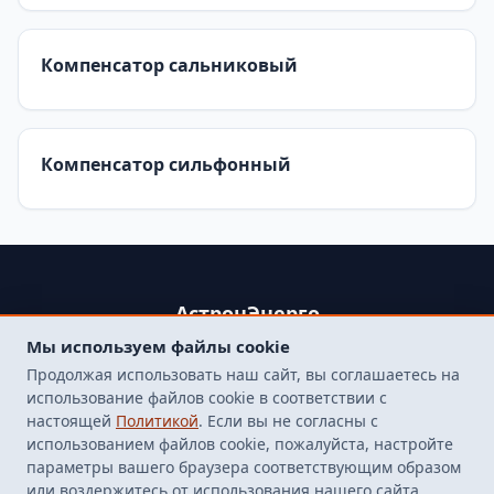
Компенсатор сальниковый
Компенсатор сильфонный
АстронЭнерго
Мы используем файлы cookie
+79250499357 , +74998417015
Продолжая использовать наш сайт, вы соглашаетесь на
107564, г. Москва, пр-д Погонный, д. 1 к. 9, помещение 10Н.
использование файлов cookie в соответствии с
Бесплатная доставка до терминала транспортной
настоящей
Политикой
. Если вы не согласны с
компанией в Москве
использованием файлов cookie, пожалуйста, настройте
finarm98@mail.ru
параметры вашего браузера соответствующим образом
или воздержитесь от использования нашего сайта.