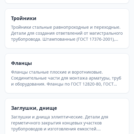
трубопроводов, на которые распространяются
правила устройства и безопасной эксплуатации
трубопроводов пара и горячей воды.
Тройники
Госгортехнадзора на предприятиях химической и
нефтехимической промышленности.
Тройники стальные равнопроходные и переходные.
Детали для создания ответвлений от магистрального
трубопровода. Штампованные (ГОСТ 17376-2001),
сварные (ОСТ 36-24-77, ОСТ 34.10.762-97) и
штампосварные тройники для теплосетей и
нефтегазопроводов.
Фланцы
Фланцы стальные плоские и воротниковые.
Соединительные части для монтажа арматуры, труб
и оборудования. Фланцы по ГОСТ 12820-80, ГОСТ
12821-80 (ГОСТ 33259-2015). Различные исполнения
уплотнительных поверхностей.
Заглушки, днище
Заглушки и днища эллиптические. Детали для
герметичного закрытия концевых участков
трубопроводов и изготовления емкостей.