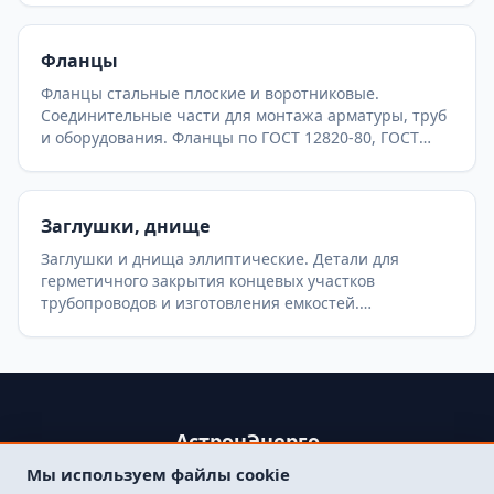
штампосварные тройники для теплосетей и
нефтегазопроводов.
Фланцы
Фланцы стальные плоские и воротниковые.
Соединительные части для монтажа арматуры, труб
и оборудования. Фланцы по ГОСТ 12820-80, ГОСТ
12821-80 (ГОСТ 33259-2015). Различные исполнения
уплотнительных поверхностей.
Заглушки, днище
Заглушки и днища эллиптические. Детали для
герметичного закрытия концевых участков
трубопроводов и изготовления емкостей.
Эллиптические заглушки по ГОСТ 17379-2001,
плоские приварные и фланцевые заглушки (АТК,
ОСТ).
АстронЭнерго
Мы используем файлы cookie
+79250499357 , +74998417015